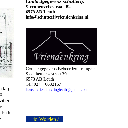
Contactgegevens schutterij:
Steenheuvelsestraat 39,
6578 AB Leuth
info@schutterijvriendenkring.nl
Contactgegevens Beheerder/ Triangel:
Steenheuvelsestraat 39,
6578 AB Leuth
Tel: 024 – 6632167
n dag
horecavriendenkringleuth@gmail.com
0,-
zitten
de
als de
Lid Worden?
e