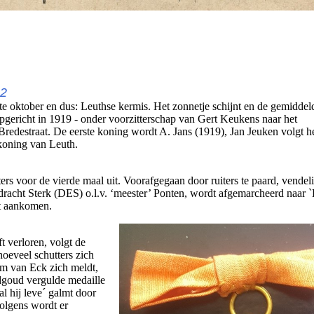
22
te oktober en dus: Leuthse kermis. Het zonnetje schijnt en de gemiddel
 opgericht in 1919 - onder voorzitterschap van Gert Keukens naar het
Bredestraat. De eerste koning wordt A. Jans (1919), Jan Jeuken volgt 
 koning van Leuth.
ers voor de vierde maal uit. Voorafgegaan door ruiters te paard, vendeli
racht Sterk (DES) o.l.v. ‘meester’ Ponten, wordt afgemarcheerd naar 
et aankomen.
t verloren, volgt de
oeveel schutters zich
lm van Eck zich meldt,
dgoud vergulde medaille
l hij leve´ galmt door
olgens wordt er