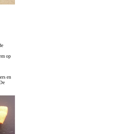
de
hem op
ers en
`De