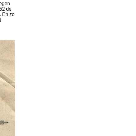
regen
952 de
. En zo
t