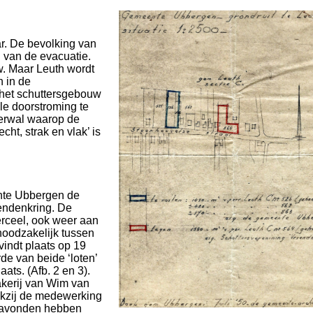
ar. De bevolking van
g van de evacuatie.
w. Maar Leuth wordt
 in de
 het schuttersgebouw
le doorstroming te
erwal waarop de
cht, strak en vlak’ is
ente Ubbergen de
endenkring. De
perceel, ook weer aan
noodzakelijk tussen
vindt plaats op 19
de van beide ‘loten’
ats. (Afb. 2 en 3).
kerij van Wim van
nkzij de medewerking
en avonden hebben