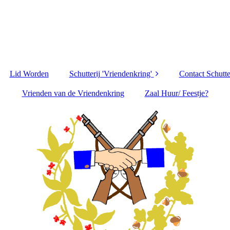
Lid Worden
Schutterij 'Vriendenkring'
Contact Schutte
Vrienden van de Vriendenkring
Koning(in)
Zaal Huur/ Feestje?
Keizer(in)
Bestuur
Downloads en Media