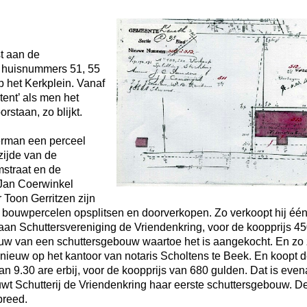
st aan de
e huisnummers 51, 55
p het Kerkplein. Vanaf
tent’ als men het
staan, zo blijkt.
erman een perceel
zijde van de
straat en de
 Jan Coerwinkel
r Toon Gerritzen zijn
tal bouwpercelen opsplitsen en doorverkopen. Zo verkoopt hij éé
e aan Schuttersvereniging de Vriendenkring, voor de koopprijs 45
 bouw van een schuttersgebouw waartoe het is aangekocht. En zo 
opnieuw op het kantoor van notaris Scholtens te Beek. En koopt 
an 9.30 are erbij, voor de koopprijs van 680 gulden. Dat is even
ouwt Schutterij de Vriendenkring haar eerste schuttersgebouw. D
breed.