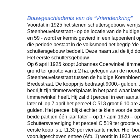
Bouwgeschiedenis van de “Vriendenkring”
Voordat in 1925 het stenen schuttersgebouw verrij
Steenheuvelsestraat - op de locatie van de huidig
en 59 - wordt er kermis gevierd in een lappentent o
die periode bestaat In de volksmond het begrip ‘de 
schuttersgebouw bedoelt. Deze naam zal de tijd door
Het eerste schuttersgebouw
Op 6 april 1925 koopt Johannes Coerwinkel, timm
grond ter grootte van ± 2 ha. gelegen aan de noord
Steenheuvelsestraat tussen de huidige Korenbloem
Bredestraat. De koopprijs bedraagt 9000,- gulden.
bedrijft zijn timmerwerkplaats in het pand waar late
timmerwinkel heeft. Hij zal dit perceel in een aan
later nl. op 7 april het perceel C 513 groot 6.10 ar
gulden. Het perceel blijkt echter te klein voor de
beide partijen één jaar later – op 17 april 1926 – 
Schuttersvereniging het perceel C 519 ter grootte v
eerste koop is ± f.1,30 per vierkante meter. Hier b
vooruitgeschoven entree (Afb. 1) wordt in 1933 ver