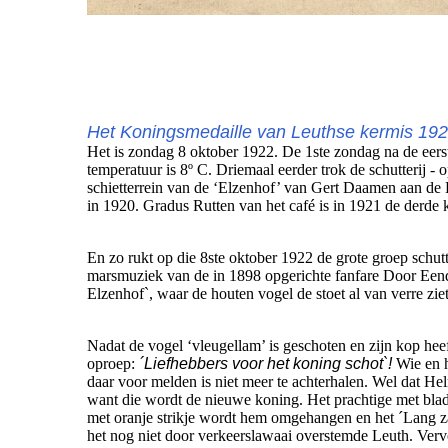
Het Koningsmedaille van Leuthse kermis 19
Het is zondag 8 oktober 1922. De 1ste zondag na de eers
temperatuur is 8º C. Driemaal eerder trok de schutterij -
schietterrein van de ‘Elzenhof’ van Gert Daamen aan de 
in 1920. Gradus Rutten van het café is in 1921 de derde
En zo rukt op die 8ste oktober 1922 de grote groep schutt
marsmuziek van de in 1898 opgerichte fanfare Door Eend
Elzenhof`, waar de houten vogel de stoet al van verre zi
Nadat de vogel ‘vleugellam’ is geschoten en zijn kop heef
oproep:
´Liefhebbers voor het koning schot`!
Wie en h
daar voor melden is niet meer te achterhalen. Wel dat He
want die wordt de nieuwe koning. Het prachtige met bla
met oranje strikje wordt hem omgehangen en het ´Lang za
het nog niet door verkeerslawaai overstemde Leuth. Verv