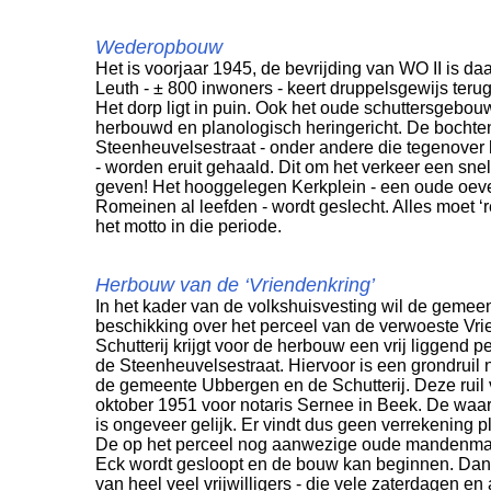
Wederopbouw
Het is voorjaar 1945, de bevrijding van WO II is da
Leuth - ± 800 inwoners - keert druppelsgewijs teru
Het dorp ligt in puin. Ook het oude schuttersgebou
herbouwd en planologisch heringericht. De bochten
Steenheuvelsestraat - onder andere die tegenover
- worden eruit gehaald. Dit om het verkeer een snel
geven! Het hooggelegen Kerkplein - een oude oev
Romeinen al leefden - wordt geslecht. Alles moet ‘re
het motto in die periode.
Herbouw van de ‘Vriendenkring’
In het kader van de volkshuisvesting wil de geme
beschikking over het perceel van de verwoeste Vri
Schutterij krijgt voor de herbouw een vrij liggend 
de Steenheuvelsestraat. Hiervoor is een grondruil 
de gemeente Ubbergen en de Schutterij. Deze ruil 
oktober 1951 voor notaris Sernee in Beek. De waar
is ongeveer gelijk. Er vindt dus geen verrekening pla
De op het perceel nog aanwezige oude mandenma
Eck wordt gesloopt en de bouw kan beginnen. Da
van heel veel vrijwilligers - die vele zaterdagen 